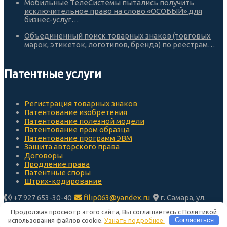
Мобильные ТелеСистемы пытались получить
исключительное право на слово «ОСОБЫЙ» для
бизнес-услуг…
Объединенный поиск товарных знаков (торговых
марок, этикеток, логотипов, бренда) по реестрам…
Патентные услуги
Регистрация товарных знаков
Патентование изобретения
Патентование полезной модели
Патентование пром образца
Патентование программ ЭВМ
Защита авторского права
Договоры
Продление права
Патентные споры
Штрих-кодирование
+7 927 653-30-40
filip063@yandex.ru
г. Самара, ул.
Алексея Толстого 6, офис 6
Продолжая просмотр этого сайта, Вы соглашаетесь с Политикой
© 2010-2026. ООО "СЦИС". Патентные поверенные в Самаре
использования файлов cookie.
Узнать подробнее.
Согласиться
|
Политика конфиденциальности.