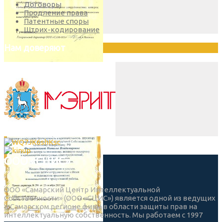
Договоры
Продление права
Патентные споры
Штрих-кодирование
Нам доверяют
ООО «СЦИС»
ООО «Самарский Центр Интеллектуальной
Собственности» (ООО «СЦИС») является одной из ведущих
в Самарском регионе фирм в области защиты прав на
интеллектуальную собственность. Мы работаем с 1997