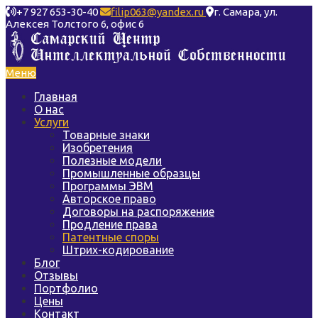
+7 927 653-30-40
filip063@yandex.ru
г. Самара, ул.
Алексея Толстого 6, офис 6
Меню
Главная
О нас
Услуги
Товарные знаки
Изобретения
Полезные модели
Промышленные образцы
Программы ЭВМ
Авторское право
Договоры на распоряжение
Продление права
Патентные споры
Штрих-кодирование
Блог
Отзывы
Портфолио
Цены
Контакт